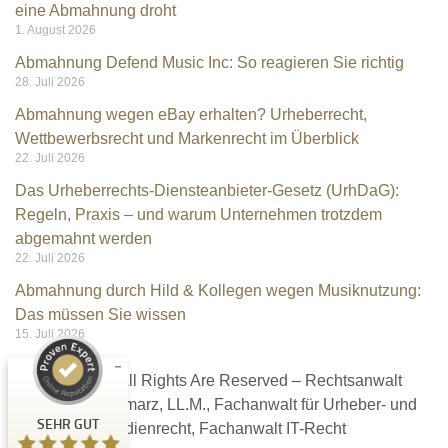
eine Abmahnung droht
1. August 2026
Abmahnung Defend Music Inc: So reagieren Sie richtig
28. Juli 2026
Abmahnung wegen eBay erhalten? Urheberrecht,
Wettbewerbsrecht und Markenrecht im Überblick
22. Juli 2026
Das Urheberrechts-Diensteanbieter-Gesetz (UrhDaG):
Regeln, Praxis – und warum Unternehmen trotzdem
Kundenbewertungen und Erfahrungen zu
abgemahnt werden
Rechtsanwalt Kramarz
22. Juli 2026
Abmahnung durch Hild & Kollegen wegen Musiknutzung:
SEHR GUT
%
100
Das müssen Sie wissen
Empfehlungen auf
15. Juli 2026
ProvenExpert.com
5,00
/
4,96
Ⓒ 2026 – All Rights Are Reserved – Rechtsanwalt
9
140
Christian Kramarz, LL.M., Fachanwalt für Urheber- und
Bewertungen auf
3
Bewertungen von
SEHR GUT
ProvenExpert.com
Medienrecht, Fachanwalt IT-Recht
anderen Quellen