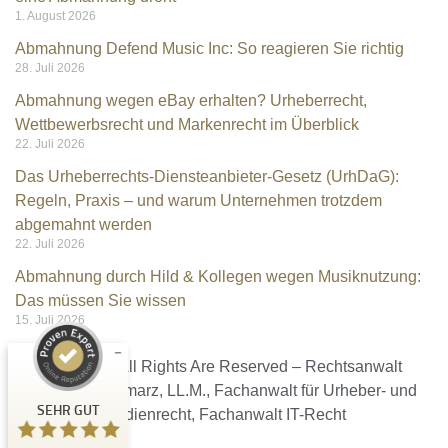
1. August 2026
Abmahnung Defend Music Inc: So reagieren Sie richtig
28. Juli 2026
Abmahnung wegen eBay erhalten? Urheberrecht,
Wettbewerbsrecht und Markenrecht im Überblick
22. Juli 2026
Das Urheberrechts-Diensteanbieter-Gesetz (UrhDaG):
Regeln, Praxis – und warum Unternehmen trotzdem
Kundenbewertungen und Erfahrungen zu
abgemahnt werden
Rechtsanwalt Kramarz
22. Juli 2026
Abmahnung durch Hild & Kollegen wegen Musiknutzung:
SEHR GUT
%
100
Das müssen Sie wissen
Empfehlungen auf
15. Juli 2026
ProvenExpert.com
5,00
/
4,96
Ⓒ 2026 – All Rights Are Reserved – Rechtsanwalt
9
140
Christian Kramarz, LL.M., Fachanwalt für Urheber- und
Bewertungen auf
3
Bewertungen von
SEHR GUT
ProvenExpert.com
Medienrecht, Fachanwalt IT-Recht
anderen Quellen