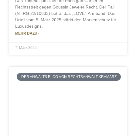
Das Tribunal judiciaire de Paris gab Cartier im
Rechtsstreit gegen Goussin Jeweler Recht. Der Fall
(N° RG 22/10833) betraf das „LOVE“-Armband. Das
Urteil vom 5. März 2025 stärkt den Markenschutz für
Luxusdesigns.
MEHR DAZU»
7. März 2025
DER ANWALTS BLOG VON RECHTSANWALT KRAMARZ