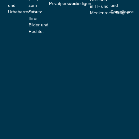
Privatpersonen.
verteidigen.
und
zum
und
in IT- und
Urheberrecht.
Schutz
Compliance.
Medienrechtsfragen.
Ihrer
Bilder und
Rechte.