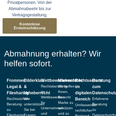
Privatpersonen. Von der
Abmahnabwehr bis zur
Vertragsgestaltung.
Kostenlose
Ersteinschätzung
Abmahnung erhalten? Wir
helfen sofort.
Frommer
Bilderklau
Wettbewerbsrecht
Markenrecht
Rechtsschutz
Beratung
Rechtsberatung
Wir helfen
Legal &
&
im
zum
im
Ihnen,
Filesharing
Urheberrecht
digitalen
Datenschut
Wettbewerbsrecht
Ihre
Rechtssichere
Wir
Erfahrene
Bereich
für
Marke zu
Beratung
unterstützen
Beratung
Umfassender
Unternehmen
schützen
zu
Sie bei
zu
rechtlicher
und
und zu
Filesharing
Fragen
Datenschutzfr
Beistand