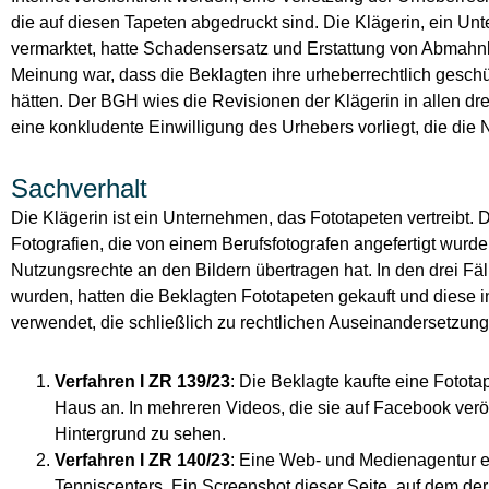
die auf diesen Tapeten abgedruckt sind. Die Klägerin, ein U
vermarktet, hatte Schadensersatz und Erstattung von Abmahnko
Meinung war, dass die Beklagten ihre urheberrechtlich geschü
hätten. Der BGH wies die Revisionen der Klägerin in allen drei
eine konkludente Einwilligung des Urhebers vorliegt, die die
Sachverhalt
Die Klägerin ist ein Unternehmen, das Fototapeten vertreibt. 
Fotografien, die von einem Berufsfotografen angefertigt wurde
Nutzungsrechte an den Bildern übertragen hat. In den drei Fäll
wurden, hatten die Beklagten Fototapeten gekauft und diese i
verwendet, die schließlich zu rechtlichen Auseinandersetzung
Verfahren I ZR 139/23
: Die Beklagte kaufte eine Fotota
Haus an. In mehreren Videos, die sie auf Facebook veröf
Hintergrund zu sehen.
Verfahren I ZR 140/23
: Eine Web- und Medienagentur er
Tenniscenters. Ein Screenshot dieser Seite, auf dem der