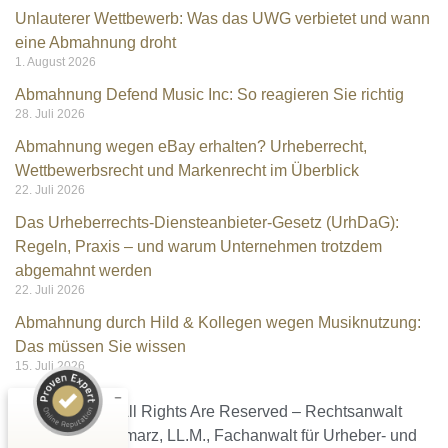
Unlauterer Wettbewerb: Was das UWG verbietet und wann
eine Abmahnung droht
1. August 2026
Abmahnung Defend Music Inc: So reagieren Sie richtig
28. Juli 2026
Abmahnung wegen eBay erhalten? Urheberrecht,
Wettbewerbsrecht und Markenrecht im Überblick
22. Juli 2026
Das Urheberrechts-Diensteanbieter-Gesetz (UrhDaG):
Regeln, Praxis – und warum Unternehmen trotzdem
Kundenbewertungen und Erfahrungen zu
abgemahnt werden
Rechtsanwalt Kramarz
22. Juli 2026
SEHR GUT
Abmahnung durch Hild & Kollegen wegen Musiknutzung:
%
100
Das müssen Sie wissen
Empfehlungen auf
15. Juli 2026
ProvenExpert.com
5,00
/
4,96
Ⓒ 2026 – All Rights Are Reserved – Rechtsanwalt
9
140
Christian Kramarz, LL.M., Fachanwalt für Urheber- und
Bewertungen auf
3
Bewertungen von