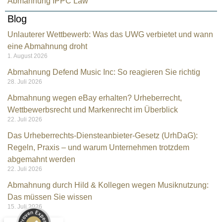
Abmahnung IPPC Law
Blog
Unlauterer Wettbewerb: Was das UWG verbietet und wann
eine Abmahnung droht
1. August 2026
Abmahnung Defend Music Inc: So reagieren Sie richtig
28. Juli 2026
Abmahnung wegen eBay erhalten? Urheberrecht,
Wettbewerbsrecht und Markenrecht im Überblick
22. Juli 2026
Das Urheberrechts-Diensteanbieter-Gesetz (UrhDaG):
Regeln, Praxis – und warum Unternehmen trotzdem
Kundenbewertungen und Erfahrungen zu
abgemahnt werden
Rechtsanwalt Kramarz
22. Juli 2026
SEHR GUT
Abmahnung durch Hild & Kollegen wegen Musiknutzung:
%
100
Das müssen Sie wissen
Empfehlungen auf
15. Juli 2026
ProvenExpert.com
5,00
/
4,96