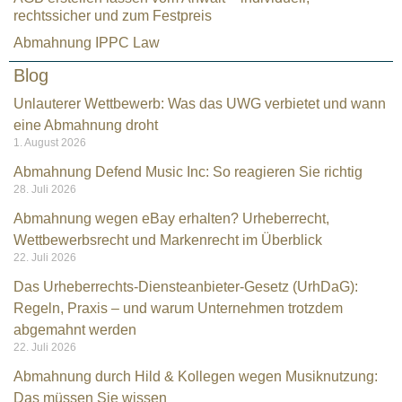
rechtssicher und zum Festpreis
Abmahnung IPPC Law
Blog
Unlauterer Wettbewerb: Was das UWG verbietet und wann
eine Abmahnung droht
1. August 2026
Abmahnung Defend Music Inc: So reagieren Sie richtig
28. Juli 2026
Abmahnung wegen eBay erhalten? Urheberrecht,
Wettbewerbsrecht und Markenrecht im Überblick
22. Juli 2026
Das Urheberrechts-Diensteanbieter-Gesetz (UrhDaG):
Regeln, Praxis – und warum Unternehmen trotzdem
Kundenbewertungen und Erfahrungen zu
abgemahnt werden
Rechtsanwalt Kramarz
22. Juli 2026
Abmahnung durch Hild & Kollegen wegen Musiknutzung:
SEHR GUT
%
100
Das müssen Sie wissen