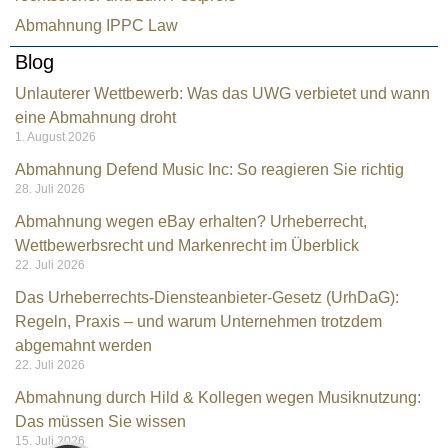
Abmahnung IPPC Law
Blog
Unlauterer Wettbewerb: Was das UWG verbietet und wann
eine Abmahnung droht
1. August 2026
Abmahnung Defend Music Inc: So reagieren Sie richtig
28. Juli 2026
Abmahnung wegen eBay erhalten? Urheberrecht,
Wettbewerbsrecht und Markenrecht im Überblick
22. Juli 2026
Das Urheberrechts-Diensteanbieter-Gesetz (UrhDaG):
Regeln, Praxis – und warum Unternehmen trotzdem
Kundenbewertungen und Erfahrungen zu
abgemahnt werden
Rechtsanwalt Kramarz
22. Juli 2026
SEHR GUT
Abmahnung durch Hild & Kollegen wegen Musiknutzung:
%
100
Das müssen Sie wissen
Empfehlungen auf
15. Juli 2026
ProvenExpert.com