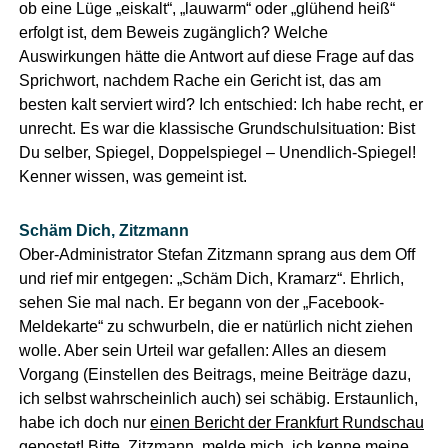
ob eine Lüge „eiskalt“, „lauwarm“ oder „glühend heiß“
erfolgt ist, dem Beweis zugänglich? Welche
Auswirkungen hätte die Antwort auf diese Frage auf das
Sprichwort, nachdem Rache ein Gericht ist, das am
besten kalt serviert wird? Ich entschied: Ich habe recht, er
unrecht. Es war die klassische Grundschulsituation: Bist
Du selber, Spiegel, Doppelspiegel – Unendlich-Spiegel!
Kenner wissen, was gemeint ist.
Schäm Dich, Zitzmann
Ober-Administrator Stefan Zitzmann sprang aus dem Off
und rief mir entgegen: „Schäm Dich, Kramarz“. Ehrlich,
sehen Sie mal nach. Er begann von der „Facebook-
Meldekarte“ zu schwurbeln, die er natürlich nicht ziehen
wolle. Aber sein Urteil war gefallen: Alles an diesem
Vorgang (Einstellen des Beitrags, meine Beiträge dazu,
ich selbst wahrscheinlich auch) sei schäbig. Erstaunlich,
habe ich doch nur
einen Bericht der Frankfurt Rundschau
gepostet
! Bitte, Zitzmann, melde mich, ich kenne meine