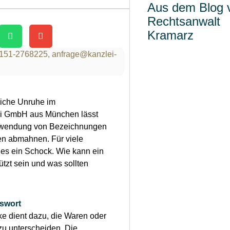
Aus dem Blog 
Rechtsanwalt
Kramarz
151-2768225,
anfrage@kanzlei-
liche Unruhe im
ei GmbH aus München lässt
erwendung von Bezeichnungen
en abmahnen. Für viele
dies ein Schock. Wie kann ein
ützt sein und was sollten
gswort
e dient dazu, die Waren oder
u unterscheiden. Die