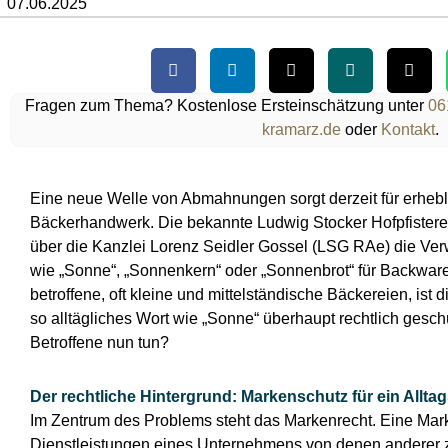
07.06.2025
Fragen zum Thema? Kostenlose Ersteinschätzung unter
06
kramarz.de
oder
Kontakt
.
Eine neue Welle von Abmahnungen sorgt derzeit für erheb
Bäckerhandwerk. Die bekannte Ludwig Stocker Hofpfister
über die Kanzlei Lorenz Seidler Gossel (LSG RAe) die V
wie „Sonne“, „Sonnenkern“ oder „Sonnenbrot“ für Backwar
betroffene, oft kleine und mittelständische Bäckereien, ist 
so alltägliches Wort wie „Sonne“ überhaupt rechtlich gesch
Betroffene nun tun?
Der rechtliche Hintergrund: Markenschutz für ein Allta
Im Zentrum des Problems steht das Markenrecht. Eine Mark
Dienstleistungen eines Unternehmens von denen anderer z