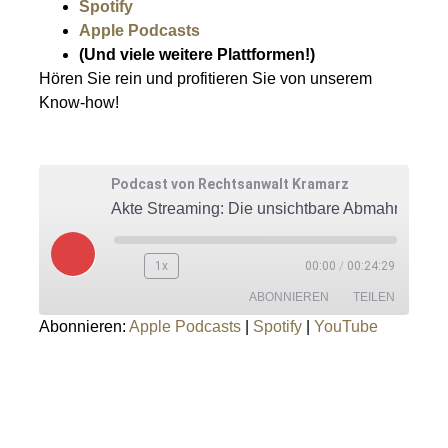
Spotify
Apple Podcasts
(Und viele weitere Plattformen!)
Hören Sie rein und profitieren Sie von unserem
Know-how!
Podcast von Rechtsanwalt Kramarz
Akte Streaming: Die unsichtbare Abmahnfalle
1x
00:00
/
00:24:29
ABONNIEREN
TEILEN
Abonnieren:
Apple Podcasts
|
Spotify
|
YouTube
TEILEN
Apple Podcasts
Spotify
YouTube
LINK
RSS FEED
EMBED