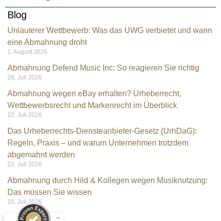
Blog
Unlauterer Wettbewerb: Was das UWG verbietet und wann
eine Abmahnung droht
1. August 2026
Abmahnung Defend Music Inc: So reagieren Sie richtig
28. Juli 2026
Abmahnung wegen eBay erhalten? Urheberrecht,
Wettbewerbsrecht und Markenrecht im Überblick
22. Juli 2026
Das Urheberrechts-Diensteanbieter-Gesetz (UrhDaG):
Regeln, Praxis – und warum Unternehmen trotzdem
Kundenbewertungen und Erfahrungen zu
abgemahnt werden
Rechtsanwalt Kramarz
22. Juli 2026
Abmahnung durch Hild & Kollegen wegen Musiknutzung:
SEHR GUT
%
100
Das müssen Sie wissen
Empfehlungen auf
15. Juli 2026
ProvenExpert.com
5,00
/
4,96