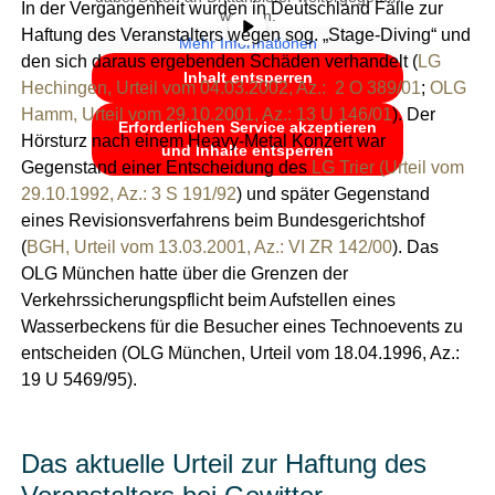
In der Vergangenheit wurden in Deutschland Fälle zur
werden.
Haftung des Veranstalters wegen sog. „Stage-Diving“ und
Mehr Informationen
den sich daraus ergebenden Schäden verhandelt (
LG
Inhalt entsperren
Hechingen, Urteil vom 04.03.2002, Az.: 2 O 389/01
;
OLG
Hamm, Urteil vom 29.10.2001, Az.: 13 U 146/01
). Der
Erforderlichen Service akzeptieren
Hörsturz nach einem Heavy-Metal Konzert war
und Inhalte entsperren
Gegenstand einer Entscheidung des
LG Trier (Urteil vom
29.10.1992, Az.: 3 S 191/92
) und später Gegenstand
eines Revisionsverfahrens beim Bundesgerichtshof
(
BGH, Urteil vom 13.03.2001, Az.: VI ZR 142/00
). Das
OLG München hatte über die Grenzen der
Verkehrssicherungspflicht beim Aufstellen eines
Wasserbeckens für die Besucher eines Technoevents zu
entscheiden (OLG München, Urteil vom 18.04.1996, Az.:
19 U 5469/95).
Das aktuelle Urteil zur Haftung des