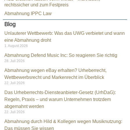
rechtssicher und zum Festpreis
Abmahnung IPPC Law
Blog
Unlauterer Wettbewerb: Was das UWG verbietet und wann
eine Abmahnung droht
1. August 2026
Abmahnung Defend Music Inc: So reagieren Sie richtig
28. Juli 2026
Abmahnung wegen eBay erhalten? Urheberrecht,
Wettbewerbsrecht und Markenrecht im Überblick
22. Juli 2026
Das Urheberrechts-Diensteanbieter-Gesetz (UrhDaG):
Regeln, Praxis – und warum Unternehmen trotzdem
Kundenbewertungen und Erfahrungen zu
abgemahnt werden
Rechtsanwalt Kramarz
22. Juli 2026
SEHR GUT
Abmahnung durch Hild & Kollegen wegen Musiknutzung:
%
100
Das müssen Sie wissen