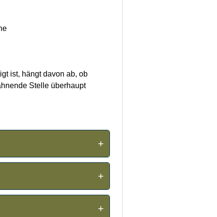
he
t ist, hängt davon ab, ob
ahnende Stelle überhaupt
+
ren Fall innerhalb von 24
+
zierte Erklärung
, die Sie vor
+