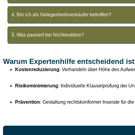
Der Verband fordert zunächst nur Kostenersatz
4. Bin ich als Gelegenheitsverkäufer betroffen?
Ab
4-5 Fahrzeugen/Jahr
gilt man oft als Gewerbetreibend
300/16). Wir prüfen Ihren Einzelfall.
5. Was passiert bei Nichtreaktion?
Der Verband kann eine
einstweilige Verfügung
erwirken,
bis zu 300%. Handeln Sie jetzt rechtzeitig!
Warum Expertenhilfe entscheidend ist
Kostenreduzierung
: Verhandeln über Höhe des Aufwe
Risikominimierung
: Individuelle Klauselprüfung der U
Prävention
: Gestaltung rechtskonformer Inserate für die