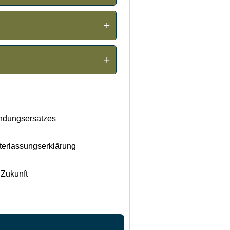
+
er (BGH-Urteil VIII ZR
+
 die Kosten steigen dann um
ndungsersatzes
nterlassungserklärung
 Zukunft