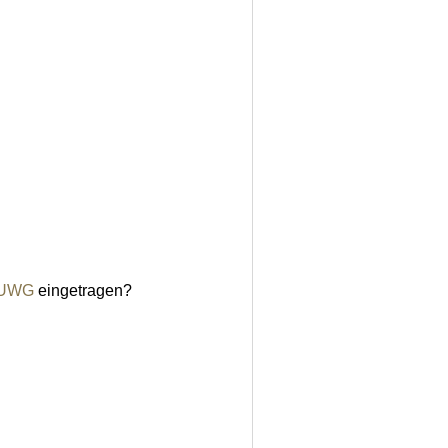
b UWG
eingetragen?