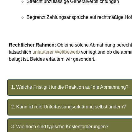
Streicht unzulässige Generalverpflichtungen
Begrenzt Zahlungsansprüche auf rechtmäßige Hö
Rechtlicher Rahmen:
Ob eine solche Abmahnung berechtig
tatsächlich
unlauterer Wettbewerb
vorliegt und ob die abm
befugt ist. Beides erläutern wir gesondert.
1. Welche Frist gilt für die Reaktion auf die Abmahnung?
Es gilt die Frist im Abmahnschreiben. Unser Team prüft Ih
Stunden.
2. Kann ich die Unterlassungserklärung selbst ändern?
Davon raten wir ab! Unsere Anwälte erstellen eine
modifi
unberechtigten Forderungen schützt.
3. Wie hoch sind typische Kostenforderungen?