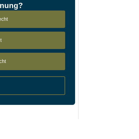
ahnung?
echt
t
cht