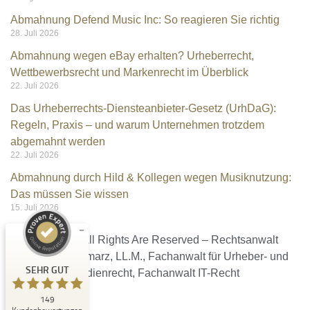
Abmahnung Defend Music Inc: So reagieren Sie richtig
28. Juli 2026
Abmahnung wegen eBay erhalten? Urheberrecht,
Wettbewerbsrecht und Markenrecht im Überblick
22. Juli 2026
Das Urheberrechts-Diensteanbieter-Gesetz (UrhDaG):
Regeln, Praxis – und warum Unternehmen trotzdem
Kundenbewertungen und Erfahrungen zu
abgemahnt werden
Rechtsanwalt Kramarz
22. Juli 2026
Abmahnung durch Hild & Kollegen wegen Musiknutzung:
SEHR GUT
%
100
Das müssen Sie wissen
Empfehlungen auf
15. Juli 2026
ProvenExpert.com
5,00
/
4,96
Ⓒ 2026 – All Rights Are Reserved – Rechtsanwalt
9
140
Christian Kramarz, LL.M., Fachanwalt für Urheber- und
Bewertungen auf
3
Bewertungen von
SEHR GUT
ProvenExpert.com
Medienrecht, Fachanwalt IT-Recht
anderen Quellen
149
Blick aufs ProvenExpert-Profil werfen